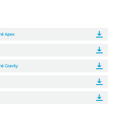
ché Apex
hé Gravity