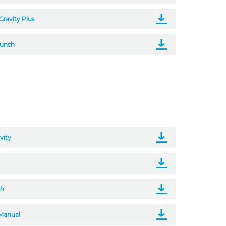
Gravity Plus
aunch
vity
ch
 Manual