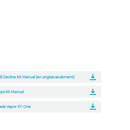
ll Decline Kit Manual (en anglais seulement)
eps Kit Manual
ieds Vapor XT-One