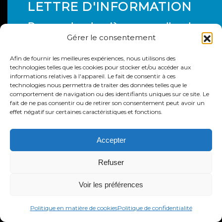
LETTRE D'INFORMATION
Recevez les dernières nouvelles de
Gérer le consentement
TRUE Fitness directement dans
votre boîte de réception.
Afin de fournir les meilleures expériences, nous utilisons des
technologies telles que les cookies pour stocker et/ou accéder aux
informations relatives à l'appareil. Le fait de consentir à ces
saisissez votre adresse
technologies nous permettra de traiter des données telles que le
électronique
comportement de navigation ou des identifiants uniques sur ce site. Le
fait de ne pas consentir ou de retirer son consentement peut avoir un
effet négatif sur certaines caractéristiques et fonctions.
Accepter
Refuser
Voir les préférences
Politique en matière de cookies
Politique de confidentialité
CONTACT