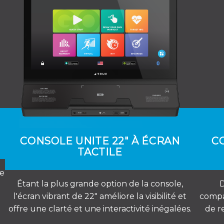
CONSOLE UNITE 22" À ÉCRAN
C
TACTILE
ée
Étant la plus grande option de la console,
D
l'écran vibrant de 22″ améliore la visibilité et
compa
offre une clarté et une interactivité inégalées.
de r