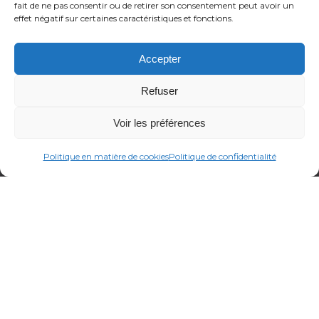
fait de ne pas consentir ou de retirer son consentement peut avoir un
effet négatif sur certaines caractéristiques et fonctions.
Accepter
Refuser
Voir les préférences
TRUE LES APPAREILS
Politique en matière de cookies
Politique de confidentialité
SÉLECTIFS DE FITNESS
SONT INNOVANTS ET
FIABLES
Les détails d'une conception moderne
et fonctionnelle accordent une
attention particulière à la