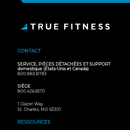
CONTACT
SERVICE, PIÈCES DÉTACHÉES ET SUPPORT
domestique (États-Unis et Canada)
800.883.8783
SIÈGE
800.426.6570
1 Glazer Way
(opens
St. Charles, MO 63301
in
new
RESSOURCES
tab)