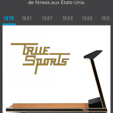
de fitness aux États-Unis.
1979
1981
1987
1988
1990
1992