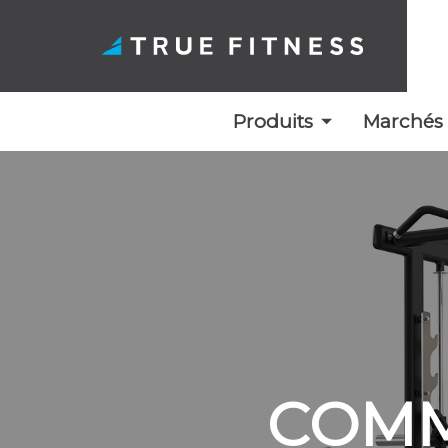
Produits
Marchés
Skip
to
content
COMM