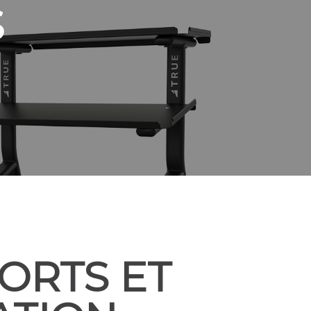
S
ORTS ET