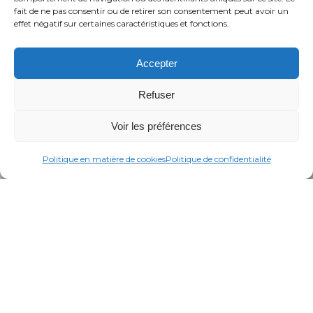
fait de ne pas consentir ou de retirer son consentement peut avoir un
effet négatif sur certaines caractéristiques et fonctions.
Accepter
Refuser
Voir les préférences
Politique en matière de cookies
Politique de confidentialité
PERFORMANCE ET
FIABILITÉ SUPÉRIEURES
Nos équipements de fitness répondent aux
exigences d'installations très fréquentées
car ils sont construits avec des matériaux