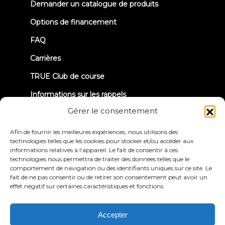
new
Demander un catalogue de produits
tab)
Options de financement
FAQ
Carrières
TRUE Club de course
Informations sur les rappels
Gérer le consentement
CONNECTONS-NOUS
Afin de fournir les meilleures expériences, nous utilisons des
technologies telles que les cookies pour stocker et/ou accéder aux
informations relatives à l'appareil. Le fait de consentir à ces
technologies nous permettra de traiter des données telles que le
comportement de navigation ou des identifiants uniques sur ce site. Le
fait de ne pas consentir ou de retirer son consentement peut avoir un
effet négatif sur certaines caractéristiques et fonctions.
Politique de
Conditions générales
confidentialité
d'utilisation
Déclaration d'accessibilité
Accepter
© 2026 True Fitness. All Rights Reserved