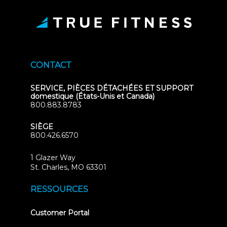
CONTACT
SERVICE, PIÈCES DÉTACHÉES ET SUPPORT
domestique (États-Unis et Canada)
800.883.8783
SIÈGE
800.426.6570
1 Glazer Way
(opens
St. Charles, MO 63301
in
new
RESSOURCES
tab)
(opens
Customer Portal
in