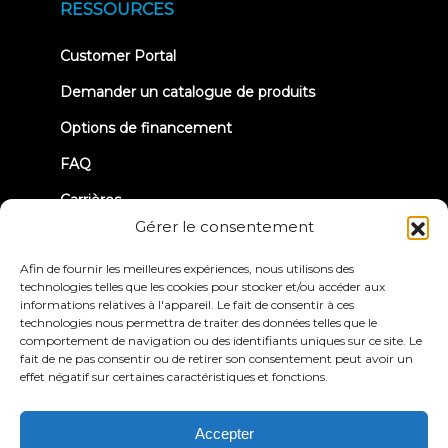
new
RESSOURCES
tab)
(opens
Customer Portal
in
new
Demander un catalogue de produits
tab)
Options de financement
FAQ
Carrières
Gérer le consentement
TRUE Club de course
Afin de fournir les meilleures expériences, nous utilisons des
Informations sur les rappels
technologies telles que les cookies pour stocker et/ou accéder aux
informations relatives à l'appareil. Le fait de consentir à ces
technologies nous permettra de traiter des données telles que le
CONNECTONS-NOUS
comportement de navigation ou des identifiants uniques sur ce site. Le
fait de ne pas consentir ou de retirer son consentement peut avoir un
effet négatif sur certaines caractéristiques et fonctions.
Accepter