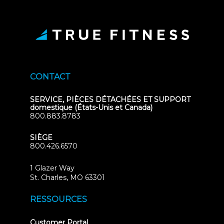
CONTACT
SERVICE, PIÈCES DÉTACHÉES ET SUPPORT
domestique (États-Unis et Canada)
800.883.8783
SIÈGE
800.426.6570
1 Glazer Way
(opens
St. Charles, MO 63301
in
new
RESSOURCES
tab)
(opens
Customer Portal