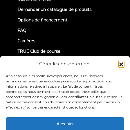
in
new
Demander un catalogue de produits
tab)
Options de financement
FAQ
Carrières
TRUE Club de course
Informations sur les rappels
Gérer le consentement
Afin de fournir les meilleures expériences, nous utilisons des
CONNECTONS-NOUS
technologies telles que les cookies pour stocker et/ou accéder aux
informations relatives à l'appareil. Le fait de consentir à ces
technologies nous permettra de traiter des données telles que le
comportement de navigation ou des identifiants uniques sur ce site. Le
fait de ne pas consentir ou de retirer son consentement peut avoir un
effet négatif sur certaines caractéristiques et fonctions.
Politique de
Conditions générales
confidentialité
d'utilisation
Accepter
Déclaration d'accessibilité