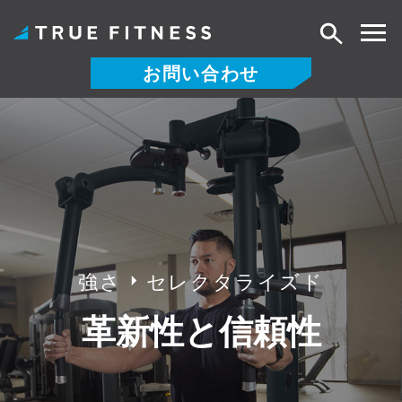
検
索
お問い合わせ
コ
ン
テ
ン
ツ
へ
ス
キ
強さ
セレクタライズド
ッ
プ
革新性と信頼性