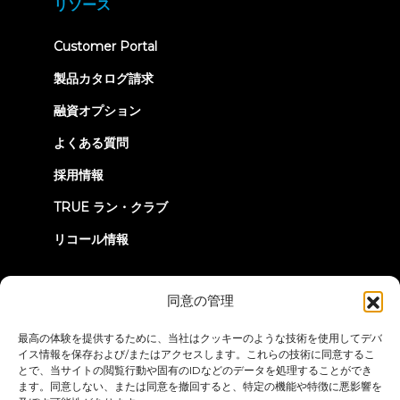
リソース
tab)
(opens
Customer Portal
in
new
製品カタログ請求
tab)
融資オプション
よくある質問
採用情報
TRUE ラン・クラブ
リコール情報
つながろう
同意の管理
最高の体験を提供するために、当社はクッキーのような技術を使用してデバ
イス情報を保存および/またはアクセスします。これらの技術に同意するこ
とで、当サイトの閲覧行動や固有のIDなどのデータを処理することができ
ます。同意しない、または同意を撤回すると、特定の機能や特徴に悪影響を