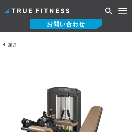
検
索
お問い合わせ
コ
ン
強さ
テ
ン
ツ
へ
ス
キ
ッ
プ