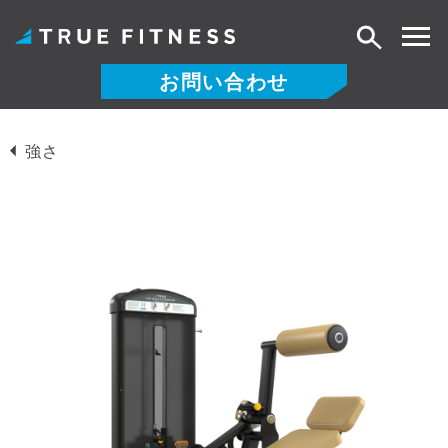
検
索
お問い合わせ
コ
ン
強さ
テ
ン
ツ
へ
ス
キ
ッ
プ