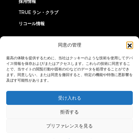
採用情報
TRUE ラン・クラブ
リコール情報
つながろう
同意の管理
最高の体験を提供するために、当社はクッキーのような技術を使用してデバ
イス情報を保存および/またはアクセスします。これらの技術に同意するこ
とで、当サイトの閲覧行動や固有のIDなどのデータを処理することができ
ます。同意しない、または同意を撤回すると、特定の機能や特徴に悪影響を
及ぼす可能性があります。
プライバシーポリシー
ご利用条件
アクセシビリティ・ステートメ
ント
受け入れる
© 2026 True Fitness. All Rights Reserved
拒否する
プリファレンスを見る