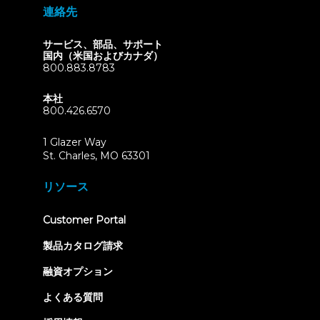
連絡先
サービス、部品、サポート
国内（米国およびカナダ）
800.883.8783
本社
800.426.6570
1 Glazer Way
(opens
St. Charles, MO 63301
in
new
リソース
tab)
(opens
Customer Portal
in
new
製品カタログ請求
tab)
融資オプション
よくある質問