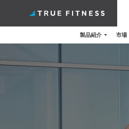
製品紹介
市場
コ
ン
テ
ン
ツ
へ
ス
キ
ッ