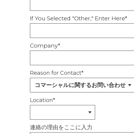
If You Selected "Other," Enter Here
*
Company
*
Reason for Contact
*
Location
*
連絡の理由をここに入力