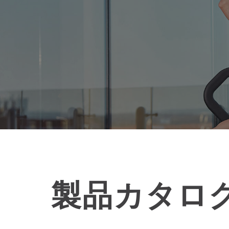
プ
製品カタロ