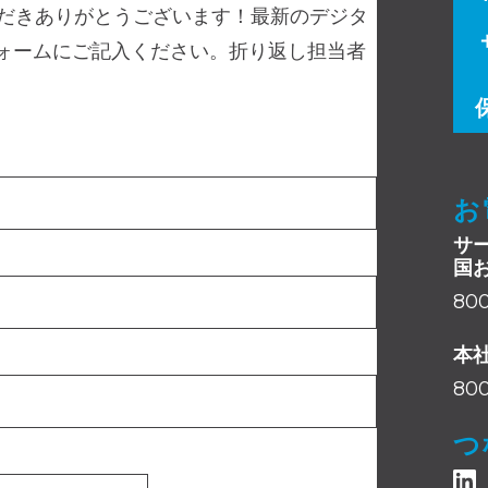
ただきありがとうございます！最新のデジタ
ォームにご記入ください。折り返し担当者
お
サ
国
800
本
800
つ