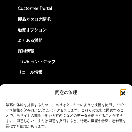
(opens
Customer Portal
in
new
製品カタログ請求
tab)
融資オプション
よくある質問
採用情報
TRUE ラン・クラブ
リコール情報
つながろう
同意の管理
最高の体験を提供するために、当社はクッキーのような技術を使用してデバ
イス情報を保存および/またはアクセスします。これらの技術に同意するこ
とで、当サイトの閲覧行動や固有のIDなどのデータを処理することができ
ます。同意しない、または同意を撤回すると、特定の機能や特徴に悪影響を
及ぼす可能性があります。
プライバシーポリシー
ご利用条件