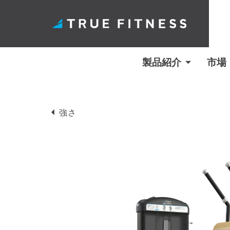
製品紹介
市場
コ
ン
強さ
テ
ン
ツ
へ
ス
キ
ッ