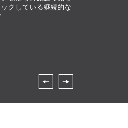
チェックしている継続的な
はお金を払った
"
ービスはどこに
めに、チームの
間中に発生した問
入する際、サポ