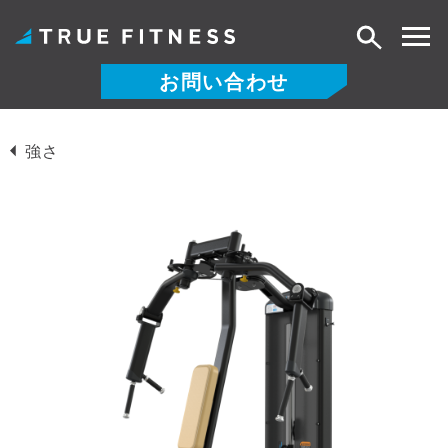
検
索
お問い合わせ
コ
ン
強さ
テ
ン
ツ
へ
ス
キ
ッ
プ