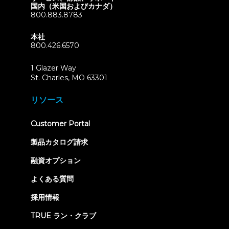
国内（米国およびカナダ）
800.883.8783
本社
800.426.6570
1 Glazer Way
(opens
St. Charles, MO 63301
in
new
リソース
tab)
(opens
Customer Portal
in
new
製品カタログ請求
tab)
融資オプション
よくある質問
採用情報
TRUE ラン・クラブ