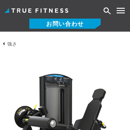
検
索
お問い合わせ
コ
ン
強さ
テ
ン
ツ
へ
ス
キ
ッ
プ