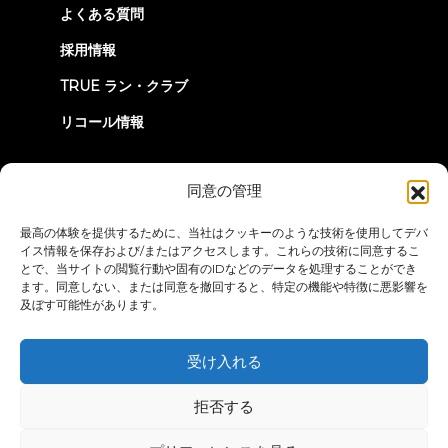
よくある質問
採用情報
TRUE ラン・クラブ
リコール情報
つながろう
同意の管理
最高の体験を提供するために、当社はクッキーのような技術を使用してデバ
イス情報を保存および/またはアクセスします。これらの技術に同意するこ
とで、当サイトの閲覧行動や固有のIDなどのデータを処理することができ
ます。同意しない、または同意を撤回すると、特定の機能や特徴に悪影響を
及ぼす可能性があります。
プライバシーポリシー
ご利用条件
アクセシビリティ・ステートメ
ント
受け入れる
© 2026 True Fitness. All Rights Reserved
拒否する