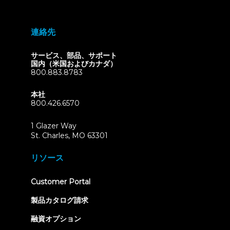
連絡先
サービス、部品、サポート
国内（米国およびカナダ）
800.883.8783
本社
800.426.6570
1 Glazer Way
(opens
St. Charles, MO 63301
in
new
リソース
tab)
(opens
Customer Portal
in
new
製品カタログ請求
tab)
融資オプション