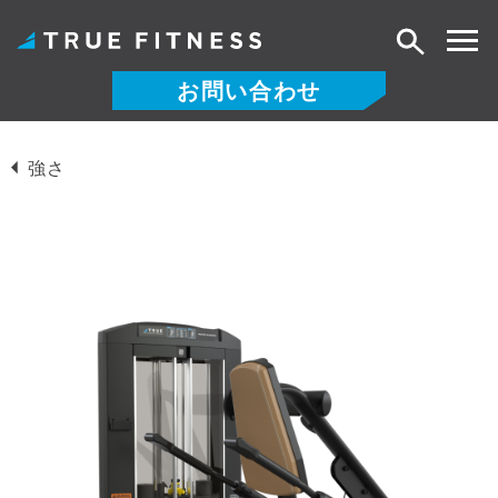
検
索
お問い合わせ
コ
ン
強さ
テ
ン
ツ
へ
ス
キ
ッ
プ