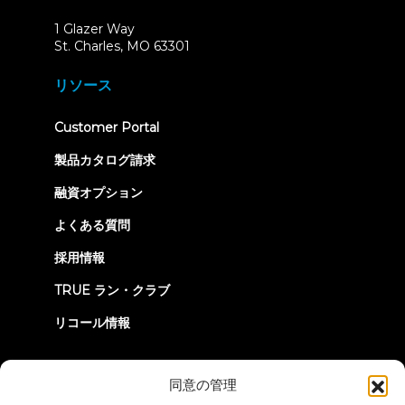
1 Glazer Way
(opens
St. Charles, MO 63301
in
new
リソース
tab)
(opens
Customer Portal
in
new
製品カタログ請求
tab)
融資オプション
よくある質問
採用情報
TRUE ラン・クラブ
リコール情報
つながろう
同意の管理