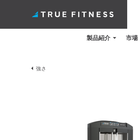
製品紹介
市場
コ
ン
強さ
テ
ン
ツ
へ
ス
キ
ッ