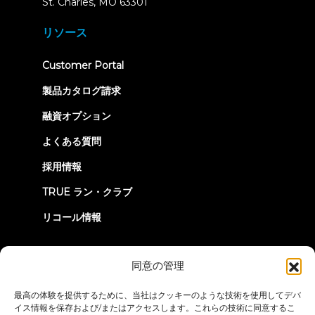
(opens
St. Charles, MO 63301
in
new
リソース
tab)
(opens
Customer Portal
in
new
製品カタログ請求
tab)
融資オプション
よくある質問
採用情報
TRUE ラン・クラブ
リコール情報
つながろう
同意の管理
最高の体験を提供するために、当社はクッキーのような技術を使用してデバ
イス情報を保存および/またはアクセスします。これらの技術に同意するこ