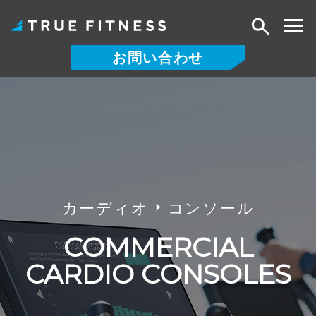
検
索
お問い合わせ
コ
ン
テ
ン
ツ
へ
ス
カーディオ
コンソール
キ
ッ
COMMERCIAL
プ
CARDIO CONSOLES