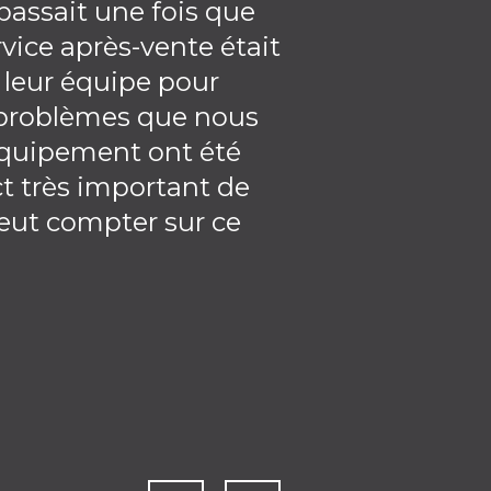
e passait une fois que
avec l'utilisat
rvice après-vente était
partenariat con
 leur équipe pour
 problèmes que nous
'équipement ont été
t très important de
peut compter sur ce