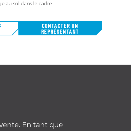
ge au sol dans le cadre
S
CONTACTER UN
REPRÉSENTANT
-vente. En tant que
Je pense vraime