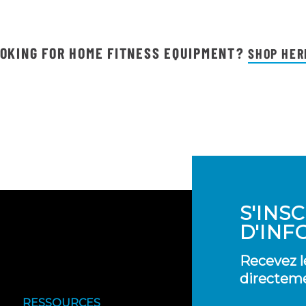
OKING FOR HOME FITNESS EQUIPMENT?
SHOP HER
S'INS
D'INF
Recevez l
directeme
RESSOURCES