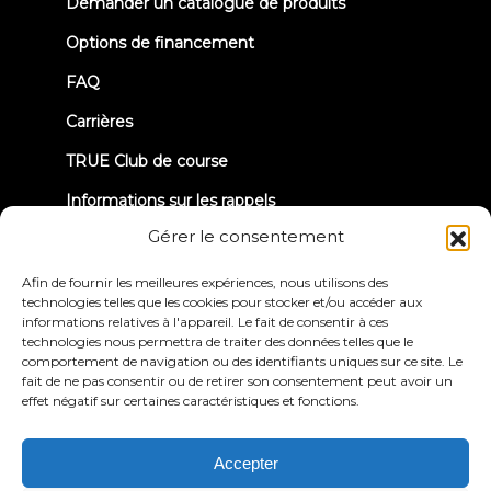
new
Demander un catalogue de produits
tab)
Options de financement
FAQ
Carrières
TRUE Club de course
Informations sur les rappels
Gérer le consentement
CONNECTONS-NOUS
Afin de fournir les meilleures expériences, nous utilisons des
technologies telles que les cookies pour stocker et/ou accéder aux
informations relatives à l'appareil. Le fait de consentir à ces
technologies nous permettra de traiter des données telles que le
comportement de navigation ou des identifiants uniques sur ce site. Le
fait de ne pas consentir ou de retirer son consentement peut avoir un
effet négatif sur certaines caractéristiques et fonctions.
Politique de
Conditions générales
confidentialité
d'utilisation
Déclaration d'accessibilité
Accepter
© 2026 True Fitness. All Rights Reserved