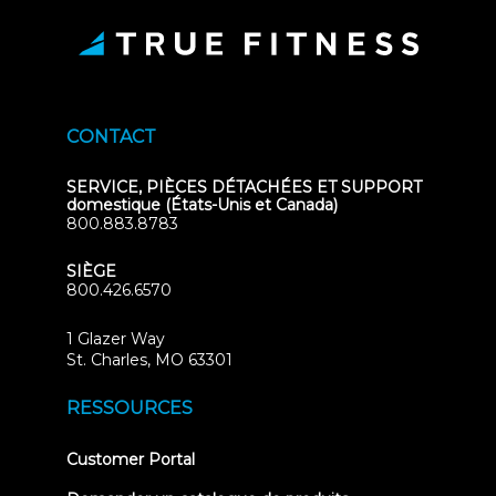
CONTACT
SERVICE, PIÈCES DÉTACHÉES ET SUPPORT
domestique (États-Unis et Canada)
800.883.8783
SIÈGE
800.426.6570
1 Glazer Way
(opens
St. Charles, MO 63301
in
new
RESSOURCES
tab)
(opens
Customer Portal
in