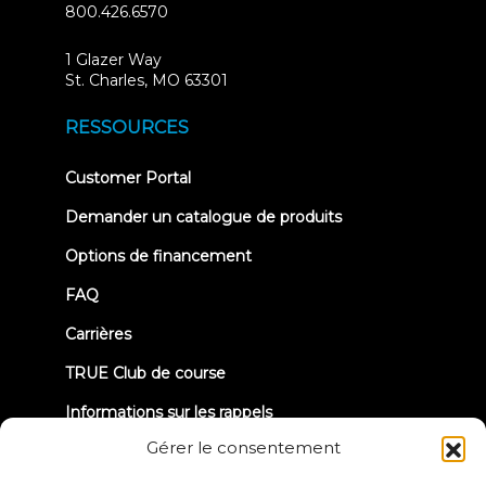
800.426.6570
1 Glazer Way
(opens
St. Charles, MO 63301
in
new
RESSOURCES
tab)
(opens
Customer Portal
in
new
Demander un catalogue de produits
tab)
Options de financement
FAQ
Carrières
TRUE Club de course
Informations sur les rappels
Gérer le consentement
CONNECTONS-NOUS