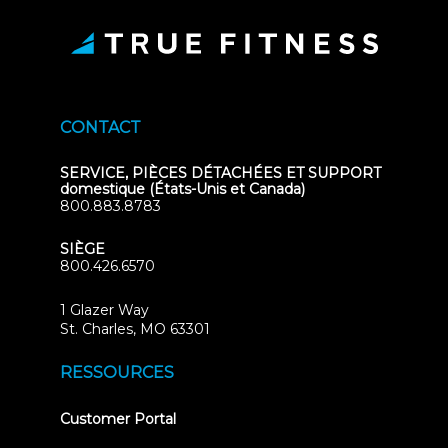
CONTACT
SERVICE, PIÈCES DÉTACHÉES ET SUPPORT
domestique (États-Unis et Canada)
800.883.8783
SIÈGE
800.426.6570
1 Glazer Way
(opens
St. Charles, MO 63301
in
new
RESSOURCES
tab)
(opens
Customer Portal
in