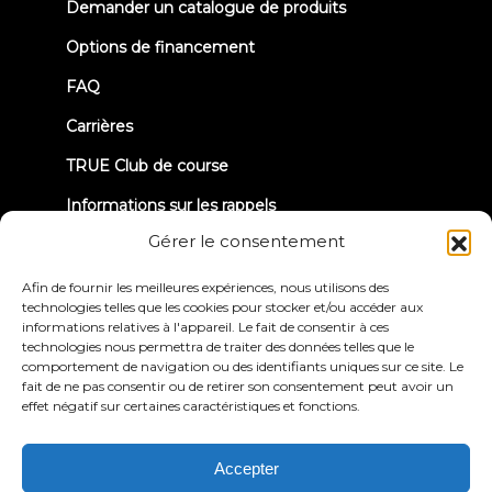
new
Demander un catalogue de produits
tab)
Options de financement
FAQ
Carrières
TRUE Club de course
Informations sur les rappels
Gérer le consentement
CONNECTONS-NOUS
Afin de fournir les meilleures expériences, nous utilisons des
technologies telles que les cookies pour stocker et/ou accéder aux
informations relatives à l'appareil. Le fait de consentir à ces
technologies nous permettra de traiter des données telles que le
comportement de navigation ou des identifiants uniques sur ce site. Le
fait de ne pas consentir ou de retirer son consentement peut avoir un
effet négatif sur certaines caractéristiques et fonctions.
Politique de
Conditions générales
confidentialité
d'utilisation
Déclaration d'accessibilité
Accepter
© 2026 True Fitness. All Rights Reserved