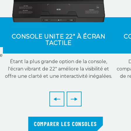
CONSOLE UNITE 22" À ÉCRAN
C
TACTILE
ée
Étant la plus grande option de la console,
D
l'écran vibrant de 22″ améliore la visibilité et
compa
offre une clarté et une interactivité inégalées.
de r
COMPARER LES CONSOLES