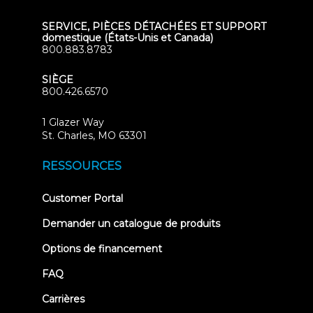
SERVICE, PIÈCES DÉTACHÉES ET SUPPORT
domestique (États-Unis et Canada)
800.883.8783
SIÈGE
800.426.6570
1 Glazer Way
(opens
St. Charles, MO 63301
in
new
RESSOURCES
tab)
(opens
Customer Portal
in
new
Demander un catalogue de produits
tab)
Options de financement
FAQ
Carrières