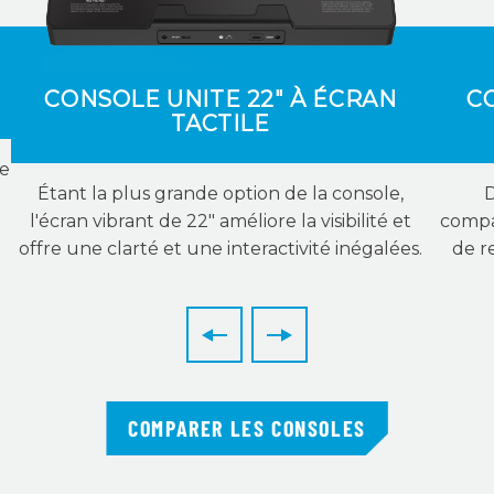
CONSOLE UNITE 22" À ÉCRAN
C
TACTILE
ée
Étant la plus grande option de la console,
D
l'écran vibrant de 22″ améliore la visibilité et
compa
offre une clarté et une interactivité inégalées.
de r
COMPARER LES CONSOLES