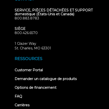
SERVICE, PIÈCES DÉTACHÉES ET SUPPORT
domestique (États-Unis et Canada)
800.883.8783
SIÈGE
800.426.6570
1 Glazer Way
(opens
St. Charles, MO 63301
in
new
RESSOURCES
tab)
(opens
Customer Portal
in
new
Demander un catalogue de produits
tab)
Options de financement
FAQ
Carrières