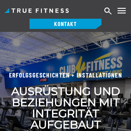
Suche
KONTAKT
Zum
Inhalt
springen
ERFOLGSGESCHICHTEN + INSTALLATIONEN
AUSRÜSTUNG UND
BEZIEHUNGEN MIT
INTEGRITÄT
AUFGEBAUT