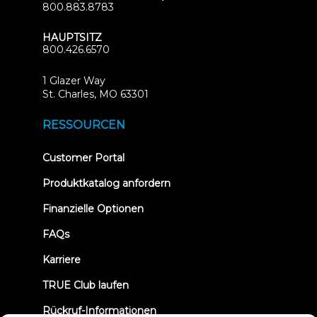
800.883.8783
HAUPTSITZ
800.426.6570
1 Glazer Way
(opens
St. Charles, MO 63301
in
new
RESSOURCEN
tab)
(opens
Customer Portal
in
new
Produktkatalog anfordern
tab)
Finanzielle Optionen
FAQs
Karriere
TRUE Club laufen
Rückruf-Informationen