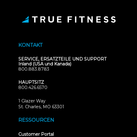
KONTAKT
SERVICE, ERSATZTEILE UND SUPPORT
Inland (USA und Kanada)
800.883.8783
HAUPTSITZ
800.426.6570
1 Glazer Way
(opens
St. Charles, MO 63301
in
new
RESSOURCEN
tab)
(opens
Customer Portal