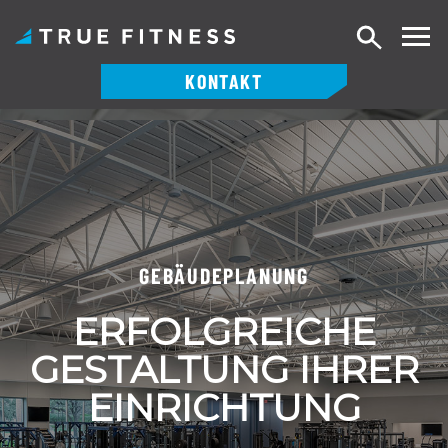
Suche
KONTAKT
Zum
Inhalt
springen
GEBÄUDEPLANUNG
ERFOLGREICHE
GESTALTUNG IHRER
EINRICHTUNG