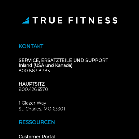
KONTAKT
SERVICE, ERSATZTEILE UND SUPPORT
Inland (USA und Kanada)
800.883.8783
HAUPTSITZ
800.426.6570
1 Glazer Way
(opens
St. Charles, MO 63301
in
new
RESSOURCEN
tab)
(opens
Customer Portal