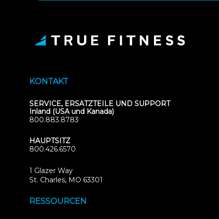
KONTAKT
SERVICE, ERSATZTEILE UND SUPPORT
Inland (USA und Kanada)
800.883.8783
HAUPTSITZ
800.426.6570
1 Glazer Way
(opens
St. Charles, MO 63301
in
new
RESSOURCEN
tab)