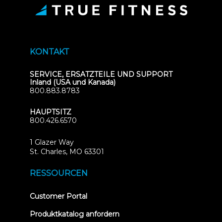
KONTAKT
SERVICE, ERSATZTEILE UND SUPPORT
Inland (USA und Kanada)
800.883.8783
HAUPTSITZ
800.426.6570
1 Glazer Way
(opens
St. Charles, MO 63301
in
new
RESSOURCEN
tab)
(opens
Customer Portal
in
new
Produktkatalog anfordern