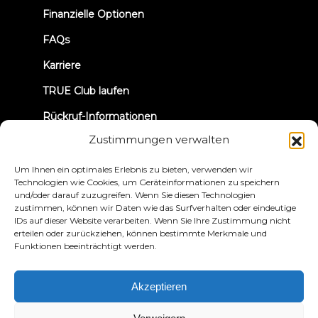
tab)
Finanzielle Optionen
FAQs
Karriere
TRUE Club laufen
Rückruf-Informationen
Zustimmungen verwalten
VERBINDEN WIR UNS
Um Ihnen ein optimales Erlebnis zu bieten, verwenden wir
Technologien wie Cookies, um Geräteinformationen zu speichern
und/oder darauf zuzugreifen. Wenn Sie diesen Technologien
zustimmen, können wir Daten wie das Surfverhalten oder eindeutige
IDs auf dieser Website verarbeiten. Wenn Sie Ihre Zustimmung nicht
erteilen oder zurückziehen, können bestimmte Merkmale und
Funktionen beeinträchtigt werden.
Datenschutzbestimmungen
Bedingungen und
Konditionen
Erklärung zur Zugänglichkeit
Akzeptieren
© 2026 True Fitness. All Rights Reserved