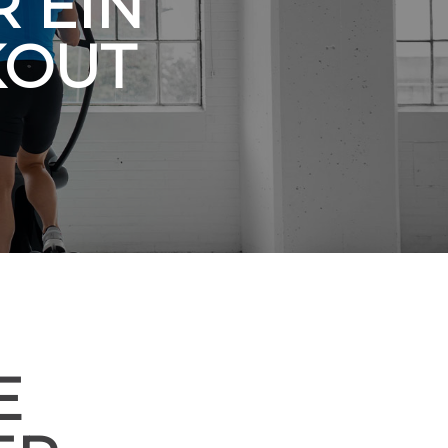
 EIN
KOUT
E