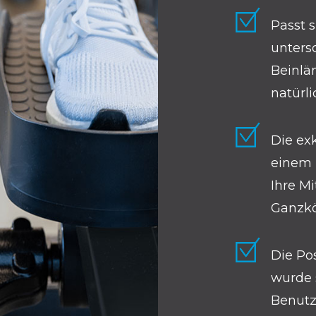
Passt 
unters
Beinlän
natürl
Die ex
einem 
Ihre Mi
Ganzkö
Die Po
wurde 
Benutze