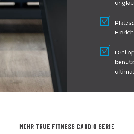
unglaub
Platzsp
Einric
Drei o
benutze
ultima
MEHR TRUE FITNESS CARDIO SERIE