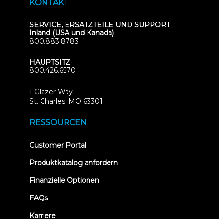
KONTAKT
SERVICE, ERSATZTEILE UND SUPPORT
Inland (USA und Kanada)
800.883.8783
HAUPTSITZ
800.426.6570
1 Glazer Way
(opens
St. Charles, MO 63301
in
new
RESSOURCEN
tab)
(opens
Customer Portal
in
new
Produktkatalog anfordern
tab)
Finanzielle Optionen
FAQs
Karriere