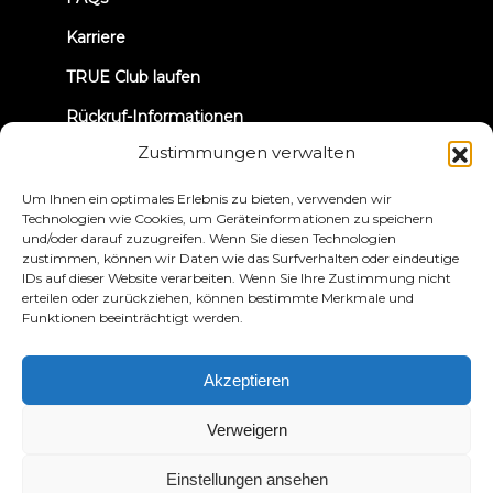
Karriere
TRUE Club laufen
Rückruf-Informationen
Zustimmungen verwalten
VERBINDEN WIR UNS
Um Ihnen ein optimales Erlebnis zu bieten, verwenden wir
Technologien wie Cookies, um Geräteinformationen zu speichern
und/oder darauf zuzugreifen. Wenn Sie diesen Technologien
zustimmen, können wir Daten wie das Surfverhalten oder eindeutige
IDs auf dieser Website verarbeiten. Wenn Sie Ihre Zustimmung nicht
erteilen oder zurückziehen, können bestimmte Merkmale und
Funktionen beeinträchtigt werden.
Datenschutzbestimmungen
Bedingungen und
Konditionen
Erklärung zur Zugänglichkeit
Akzeptieren
© 2026 True Fitness. All Rights Reserved
Verweigern
Einstellungen ansehen