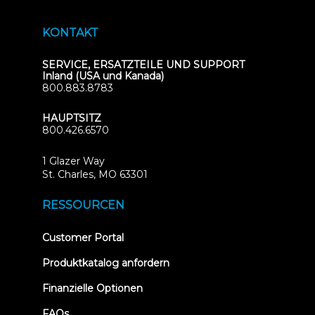
KONTAKT
SERVICE, ERSATZTEILE UND SUPPORT
Inland (USA und Kanada)
800.883.8783
HAUPTSITZ
800.426.6570
1 Glazer Way
(opens
St. Charles, MO 63301
in
new
RESSOURCEN
tab)
(opens
Customer Portal
in
new
Produktkatalog anfordern
tab)
Finanzielle Optionen
FAQs