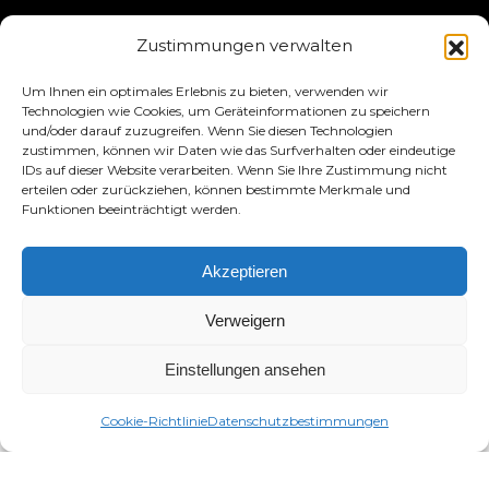
TRUE Club laufen
Zustimmungen verwalten
Rückruf-Informationen
Um Ihnen ein optimales Erlebnis zu bieten, verwenden wir
Technologien wie Cookies, um Geräteinformationen zu speichern
und/oder darauf zuzugreifen. Wenn Sie diesen Technologien
VERBINDEN WIR UNS
zustimmen, können wir Daten wie das Surfverhalten oder eindeutige
IDs auf dieser Website verarbeiten. Wenn Sie Ihre Zustimmung nicht
erteilen oder zurückziehen, können bestimmte Merkmale und
Funktionen beeinträchtigt werden.
Akzeptieren
Datenschutzbestimmungen
Bedingungen und
Konditionen
Erklärung zur Zugänglichkeit
Verweigern
© 2026 True Fitness. All Rights Reserved
Einstellungen ansehen
Cookie-Richtlinie
Datenschutzbestimmungen