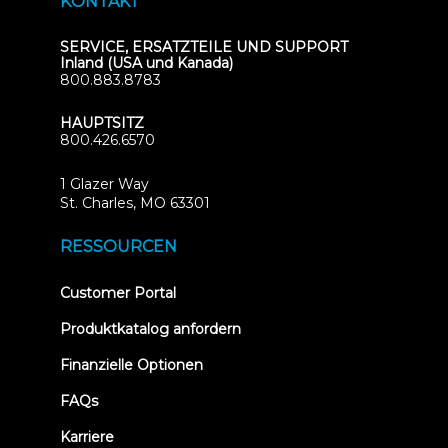
KONTAKT
SERVICE, ERSATZTEILE UND SUPPORT
Inland (USA und Kanada)
800.883.8783
HAUPTSITZ
800.426.6570
1 Glazer Way
(opens
St. Charles, MO 63301
in
new
RESSOURCEN
tab)
(opens
Customer Portal
in
new
Produktkatalog anfordern
tab)
Finanzielle Optionen
FAQs
Karriere