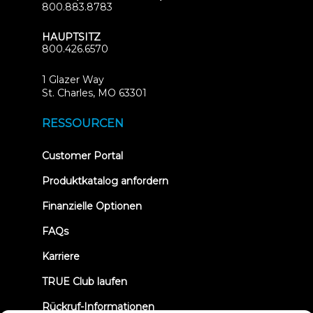
800.883.8783
HAUPTSITZ
800.426.6570
1 Glazer Way
(opens
St. Charles, MO 63301
in
new
RESSOURCEN
tab)
(opens
Customer Portal
in
new
Produktkatalog anfordern
tab)
Finanzielle Optionen
FAQs
Karriere
TRUE Club laufen
Rückruf-Informationen