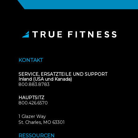
KONTAKT
SERVICE, ERSATZTEILE UND SUPPORT
Inland (USA und Kanada)
800.883.8783
HAUPTSITZ
800.426.6570
1 Glazer Way
(opens
St. Charles, MO 63301
in
new
RESSOURCEN