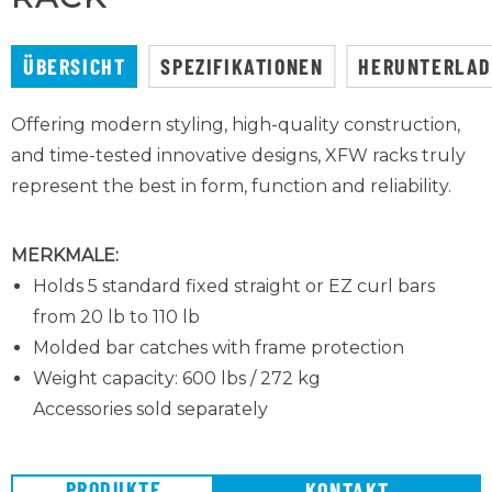
ÜBERSICHT
SPEZIFIKATIONEN
HERUNTERLA
Offering modern styling, high-quality construction,
and time-tested innovative designs, XFW racks truly
represent the best in form, function and reliability.
MERKMALE:
Holds 5 standard fixed straight or EZ curl bars
from 20 lb to 110 lb
Molded bar catches with frame protection
Weight capacity: 600 lbs / 272 kg
Accessories sold separately
PRODUKTE
KONTAKT