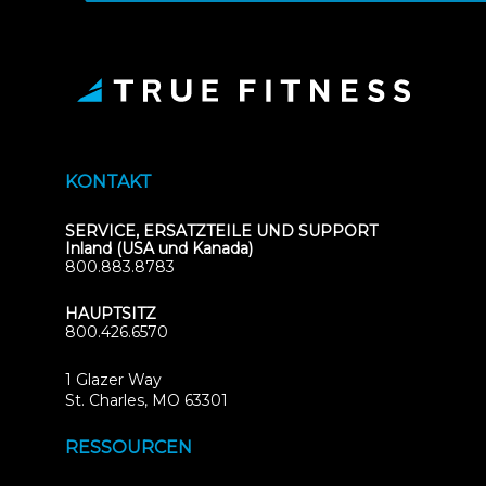
KONTAKT
SERVICE, ERSATZTEILE UND SUPPORT
Inland (USA und Kanada)
800.883.8783
HAUPTSITZ
800.426.6570
1 Glazer Way
(opens
St. Charles, MO 63301
in
new
RESSOURCEN
tab)