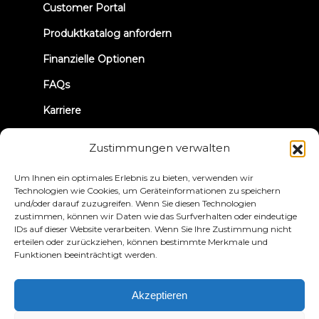
(opens
Customer Portal
in
new
Produktkatalog anfordern
tab)
Finanzielle Optionen
FAQs
Karriere
TRUE Club laufen
Zustimmungen verwalten
Rückruf-Informationen
Um Ihnen ein optimales Erlebnis zu bieten, verwenden wir
Technologien wie Cookies, um Geräteinformationen zu speichern
und/oder darauf zuzugreifen. Wenn Sie diesen Technologien
VERBINDEN WIR UNS
zustimmen, können wir Daten wie das Surfverhalten oder eindeutige
IDs auf dieser Website verarbeiten. Wenn Sie Ihre Zustimmung nicht
erteilen oder zurückziehen, können bestimmte Merkmale und
Funktionen beeinträchtigt werden.
Akzeptieren
Datenschutzbestimmungen
Bedingungen und
Konditionen