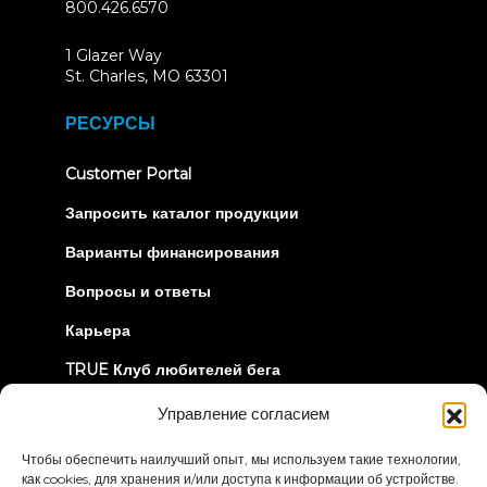
800.426.6570
1 Glazer Way
(opens
St. Charles, MO 63301
in
new
РЕСУРСЫ
tab)
(opens
Customer Portal
in
new
Запросить каталог продукции
tab)
Варианты финансирования
Вопросы и ответы
Карьера
TRUE Клуб любителей бега
Информация об отзыве
Управление согласием
Чтобы обеспечить наилучший опыт, мы используем такие технологии,
ДАВАЙТЕ СОЕДИНИМСЯ
как cookies, для хранения и/или доступа к информации об устройстве.