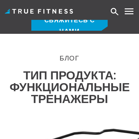
Поиск
СВЯЖИТЕСЬ С
НАМИ
Перейти
к
содержанию
БЛОГ
ТИП ПРОДУКТА:
ФУНКЦИОНАЛЬНЫЕ
ТРЕНАЖЕРЫ