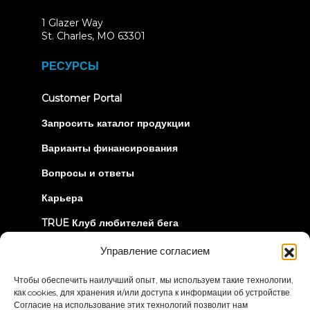
1 Glazer Way
(opens
St. Charles, MO 63301
in
new
РЕСУРСЫ
tab)
(opens
Customer Portal
in
new
Запросить каталог продукции
tab)
Варианты финансирования
Вопросы и ответы
Карьера
TRUE Клуб любителей бега
Информация об отзыве
Управление согласием
Чтобы обеспечить наилучший опыт, мы используем такие технологии,
ДАВАЙТЕ СОЕДИНИМСЯ
как cookies, для хранения и/или доступа к информации об устройстве.
Согласие на использование этих технологий позволит нам