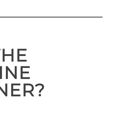
THE
LINE
NER?