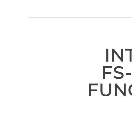
IN
FS-
FUN