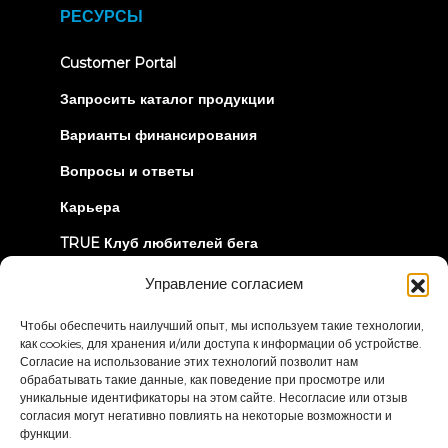
new
РЕСУРСЫ
tab)
(opens
Customer Portal
in
new
Запросить каталог продукции
tab)
Варианты финансирования
Вопросы и ответы
Карьера
TRUE Клуб любителей бега
Информация об отзыве
Управление согласием
Чтобы обеспечить наилучший опыт, мы используем такие технологии,
ДАВАЙТЕ СОЕДИНИМСЯ
как cookies, для хранения и/или доступа к информации об устройстве.
Согласие на использование этих технологий позволит нам
обрабатывать такие данные, как поведение при просмотре или
уникальные идентификаторы на этом сайте. Несогласие или отзыв
согласия могут негативно повлиять на некоторые возможности и
функции.