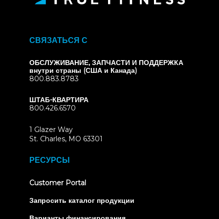
СВЯЗАТЬСЯ С
ОБСЛУЖИВАНИЕ, ЗАПЧАСТИ И ПОДДЕРЖКА
внутри страны (США и Канада)
800.883.8783
ШТАБ-КВАРТИРА
800.426.6570
1 Glazer Way
(opens
St. Charles, MO 63301
in
new
РЕСУРСЫ
tab)
(opens
Customer Portal
in
new
Запросить каталог продукции
tab)
Варианты финансирования