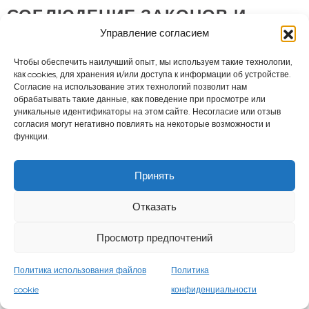
СОБЛЮДЕНИЕ ЗАКОНОВ И
ПРАВОПРИМЕНЕНИЕ
Управление согласием
TRUE Fitness сотрудничает с государственными и
Чтобы обеспечить наилучший опыт, мы используем такие технологии,
как cookies, для хранения и/или доступа к информации об устройстве.
правоохранительными органами или частными
Согласие на использование этих технологий позволит нам
лицами для обеспечения соблюдения и
обрабатывать такие данные, как поведение при просмотре или
уникальные идентификаторы на этом сайте. Несогласие или отзыв
исполнения закона. В пределах, разрешенных
согласия могут негативно повлиять на некоторые возможности и
действующим законодательством, мы можем
функции.
раскрывать любую информацию о вас
государственным или правоохранительным
Принять
органам или частным лицам, если считаем это
необходимым или целесообразным для
Отказать
расследования, реагирования и защиты от
Просмотр предпочтений
судебных исков, для выполнения судебных
процессов (включая повестки в суд), для защиты
Политика использования файлов
Политика
собственности и прав TRUE Fitness или третьей
cookie
конфиденциальности
стороны, для защиты TRUE Fitness от