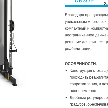
ОБЗОР
Х
Благодаря вращающимс
уникальным многопози
компактный и компактн
неограниченное движен
решение для фитнес-тр
реабилитации.
ОСОБЕННОСТИ:
Конструкция стека с
проходить реабилита
сопротивления, и по
одновременно
Двойные регулирово
градусов, обеспечив