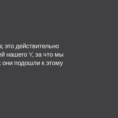
; это действительно
Одним из 
 нашего Y, за что мы
руководитель т
к они подошли к этому
после того, 
поставлено, п
своего сотруд
вопросы, 
оборудования, 
часть покупк