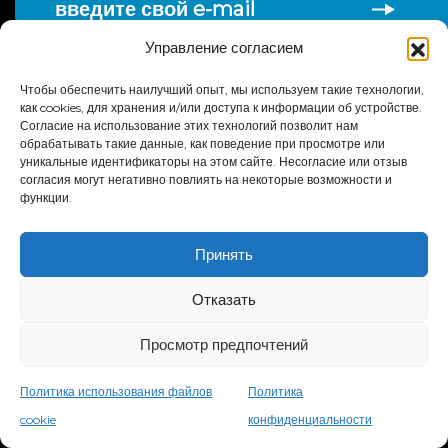
введите свой e-mail
Управление согласием
Чтобы обеспечить наилучший опыт, мы используем такие технологии,
как cookies, для хранения и/или доступа к информации об устройстве.
Согласие на использование этих технологий позволит нам
обрабатывать такие данные, как поведение при просмотре или
уникальные идентификаторы на этом сайте. Несогласие или отзыв
согласия могут негативно повлиять на некоторые возможности и
функции.
Принять
СВЯЗАТЬСЯ С
Отказать
ОБСЛУЖИВАНИЕ, ЗАПЧАСТИ И ПОДДЕРЖКА
внутри страны (США и Канада)
800.883.8783
Просмотр предпочтений
ШТАБ-КВАРТИРА
Политика использования файлов
Политика
800.426.6570
cookie
конфиденциальности
1 Glazer Way