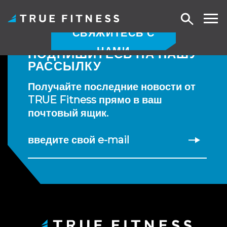
Поиск
СВЯЖИТЕСЬ С
НАМИ
ПОДПИШИТЕСЬ НА НАШУ
Перейти
РАССЫЛКУ
к
содержанию
Получайте последние новости от
TRUE Fitness прямо в ваш
почтовый ящик.
введите свой e-mail