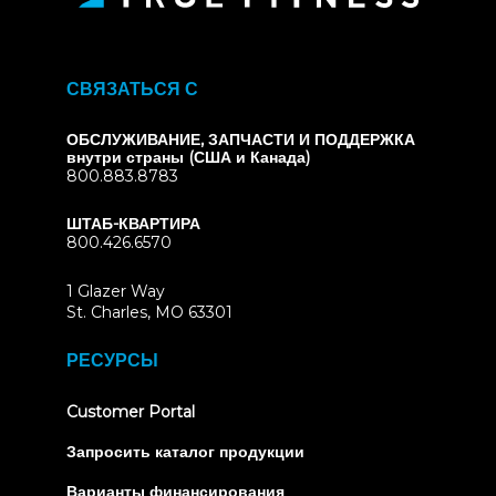
СВЯЗАТЬСЯ С
ОБСЛУЖИВАНИЕ, ЗАПЧАСТИ И ПОДДЕРЖКА
внутри страны (США и Канада)
800.883.8783
ШТАБ-КВАРТИРА
800.426.6570
1 Glazer Way
(opens
St. Charles, MO 63301
in
new
РЕСУРСЫ
tab)
(opens
Customer Portal
in
new
Запросить каталог продукции
tab)
Варианты финансирования