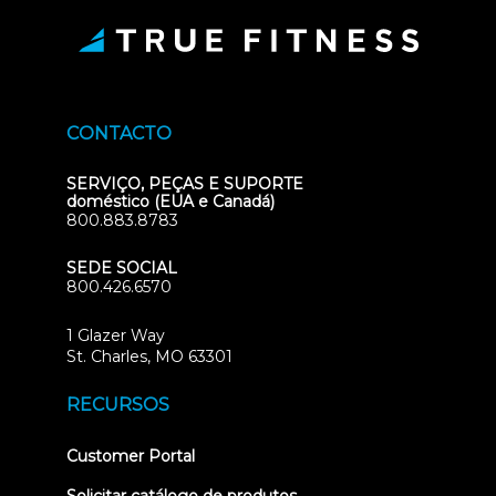
CONTACTO
SERVIÇO, PEÇAS E SUPORTE
doméstico (EUA e Canadá)
800.883.8783
SEDE SOCIAL
800.426.6570
1 Glazer Way
(opens
St. Charles, MO 63301
in
new
RECURSOS
tab)
(opens
Customer Portal
in
new