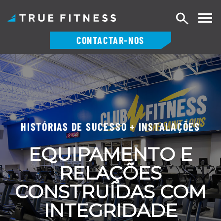
Pesquisa
CONTACTAR-NOS
Saltar
para
o
conteúdo
HISTÓRIAS DE SUCESSO + INSTALAÇÕES
EQUIPAMENTO E
RELAÇÕES
CONSTRUÍDAS COM
INTEGRIDADE