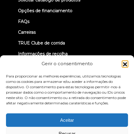
Solicitar catálogo de produtos
tab)
Opções de financiamento
FAQs
Carreiras
TRUE Clube de corrida
Informações de recolha
Gerir o consentimento
VAMOS LIGAR-NOS
Para proporcionar as melhores experiências, utilizamos tecnologias
como os cookies para armazenar e/ou aceder a informações do
dispositivo. O consentimento para estas tecnologias permitir-nos-á
processar dados como o comportamento de navegação ou IDs únicos
neste sítio. O não consentimento ou a retirada do consentimento pode
afetar negativamente determinadas caraterísticas e funções.
Política de privacidade
Termos e condições
Declaração de acessibilidade
Aceitar
© 2026 True Fitness. All Rights Reserved
Recusar