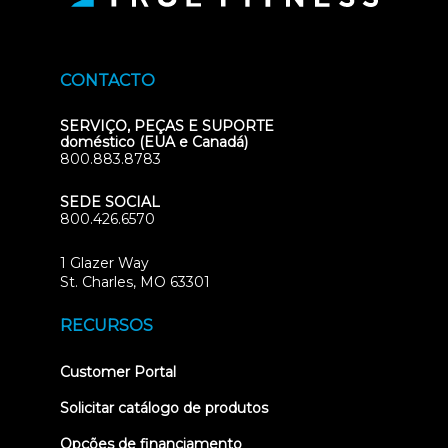
CONTACTO
SERVIÇO, PEÇAS E SUPORTE
doméstico (EUA e Canadá)
800.883.8783
SEDE SOCIAL
800.426.6570
1 Glazer Way
(opens
St. Charles, MO 63301
in
new
RECURSOS
tab)
(opens
Customer Portal
in
new
Solicitar catálogo de produtos
tab)
Opções de financiamento