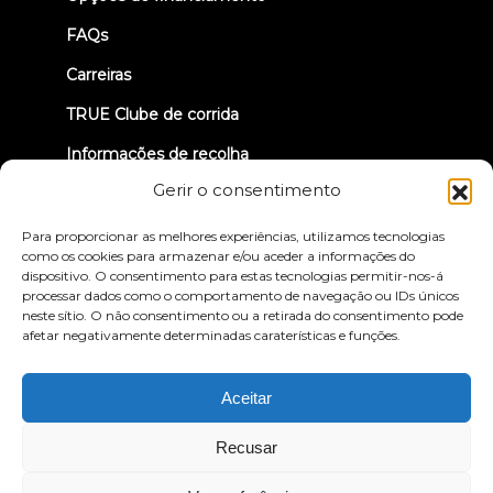
FAQs
Carreiras
TRUE Clube de corrida
Informações de recolha
Gerir o consentimento
VAMOS LIGAR-NOS
Para proporcionar as melhores experiências, utilizamos tecnologias
como os cookies para armazenar e/ou aceder a informações do
dispositivo. O consentimento para estas tecnologias permitir-nos-á
processar dados como o comportamento de navegação ou IDs únicos
neste sítio. O não consentimento ou a retirada do consentimento pode
afetar negativamente determinadas caraterísticas e funções.
Política de privacidade
Termos e condições
Declaração de acessibilidade
Aceitar
© 2026 True Fitness. All Rights Reserved
Recusar